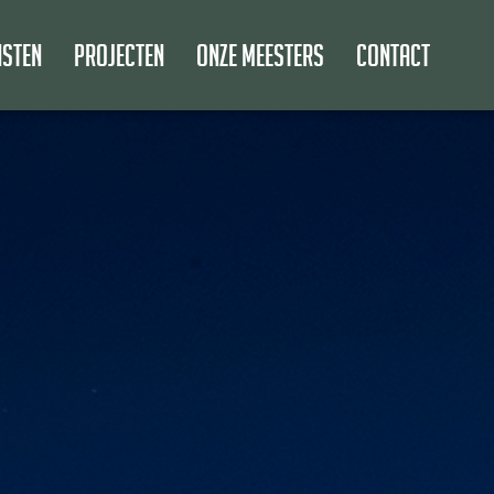
nsten
Projecten
Onze meesters
Contact